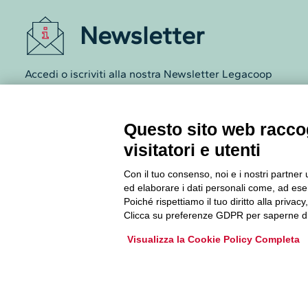
Newsletter
Accedi o iscriviti alla nostra Newsletter Legacoop
Informazioni per restare sempre aggiornati sul
mondo della cooperazione.
Questo sito web raccog
visitatori e utenti
Iscriviti
Con il tuo consenso, noi e i nostri partner 
Archivio Newsletter
ed elaborare i dati personali come, ad esem
Poiché rispettiamo il tuo diritto alla privacy
Clicca su preferenze GDPR per saperne di
Visualizza la Cookie Policy Completa
Via Guattani 9 00161 Roma