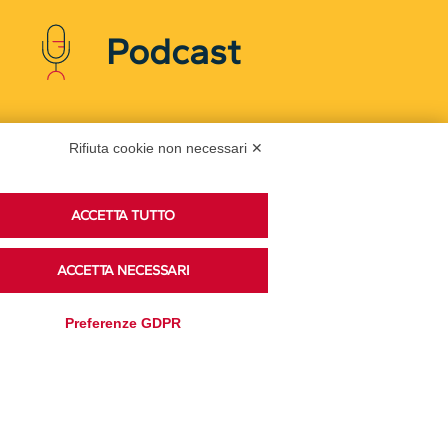
Podcast
Ascolta i podcast di approfondimento di Legacoop
Rifiuta cookie non necessari ✕
su Spreaker.
ACCETTA TUTTO
Accedi alla sezione
ACCETTA NECESSARI
Preferenze GDPR
Privacy Policy
Disclaimer