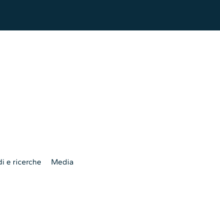
i e ricerche
Media