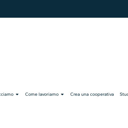
cciamo
Come lavoriamo
Crea una cooperativa
Stud