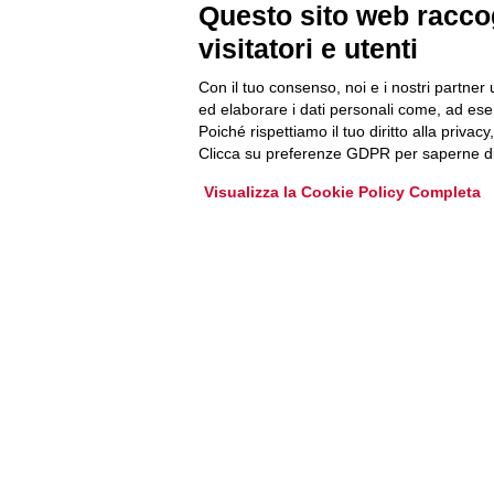
Newsletter
Questo sito web raccog
visitatori e utenti
Accedi o iscriviti alla nostra Newsletter Legacoop
Con il tuo consenso, noi e i nostri partner 
Informazioni per restare sempre aggiornati sul
ed elaborare i dati personali come, ad esem
mondo della cooperazione.
Poiché rispettiamo il tuo diritto alla privacy
Clicca su preferenze GDPR per saperne di
Visualizza la Cookie Policy Completa
Iscriviti
Archivio Newsletter
Via Guattani 9 00161 Roma
Tel. 06844391