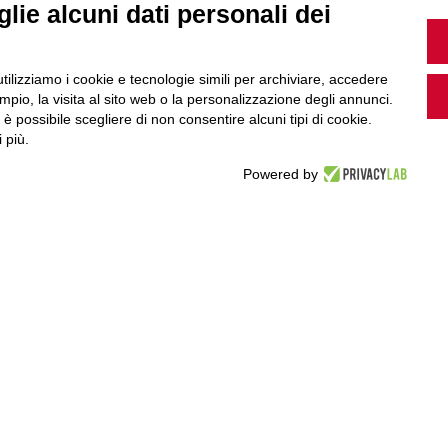
MultiMedia
lie alcuni dati personali dei
utilizziamo i cookie e tecnologie simili per archiviare, accedere
pio, la visita al sito web o la personalizzazione degli annunci.
Guarda i nostri video, storie e webinar.
, è possibile scegliere di non consentire alcuni tipi di cookie.
 più.
Powered by
Accedi a Youtube
Seguici sui nostri canali social: