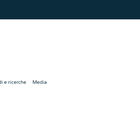
i e ricerche
Media