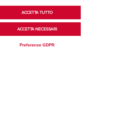
Podcast
ACCETTA TUTTO
ACCETTA NECESSARI
Ascolta i podcast di approfondimento di Legacoop
su Spreaker.
Preferenze GDPR
Accedi alla sezione
Privacy Policy
Disclaimer
Cookie Policy
Trasparenza