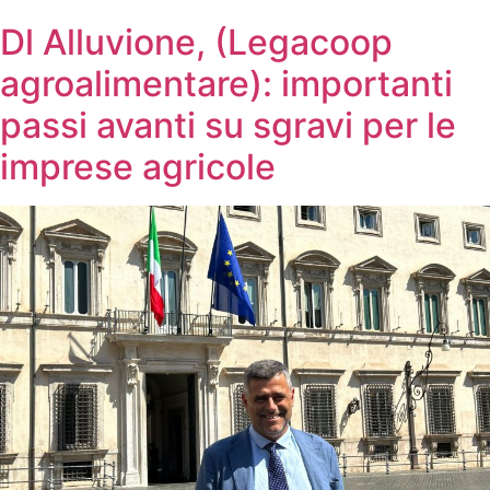
Dl Alluvione, (Legacoop
agroalimentare): importanti
passi avanti su sgravi per le
imprese agricole