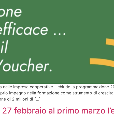
a nelle imprese cooperative – chiude la programmazione 20
prio impegno nella formazione come strumento di crescita p
e di 2 milioni di […]
 27 febbraio al primo marzo l’