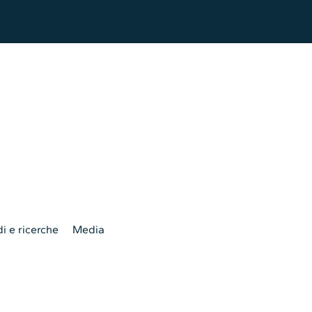
i e ricerche
Media