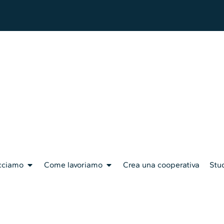
cciamo
Come lavoriamo
Crea una cooperativa
Stud