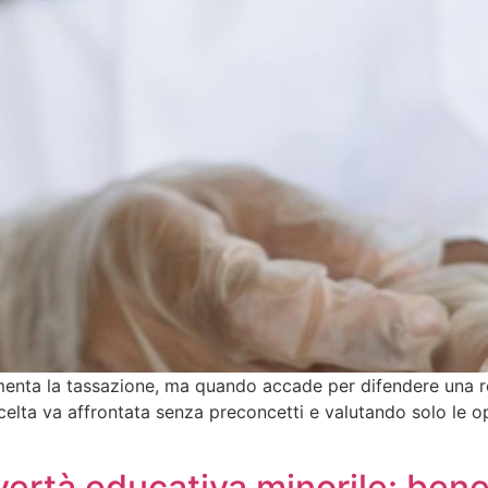
enta la tassazione, ma quando accade per difendere una rete
scelta va affrontata senza preconcetti e valutando solo le op
ertà educativa minorile: bene