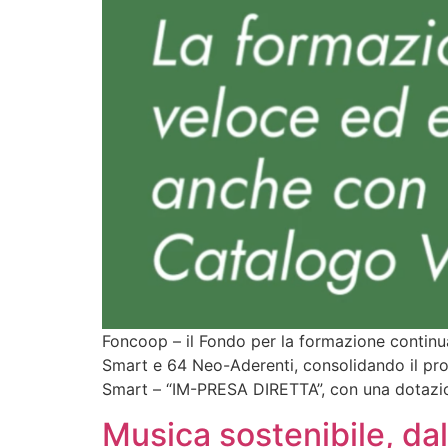
Foncoop – il Fondo per la formazione continu
Smart e 64 Neo-Aderenti, consolidando il pro
Smart – “IM-PRESA DIRETTA”, con una dotazion
Musica sostenibile, dal