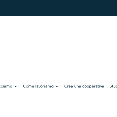
cciamo
Come lavoriamo
Crea una cooperativa
Stud