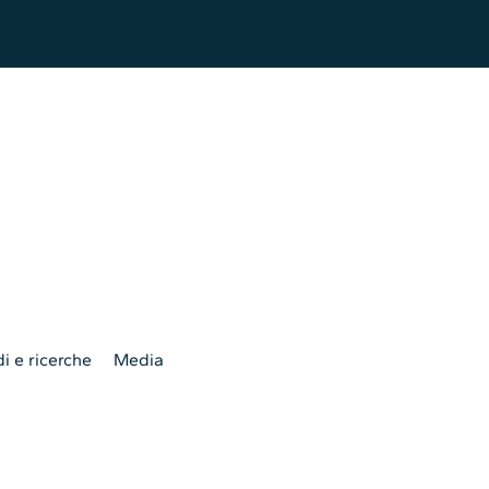
i e ricerche
Media