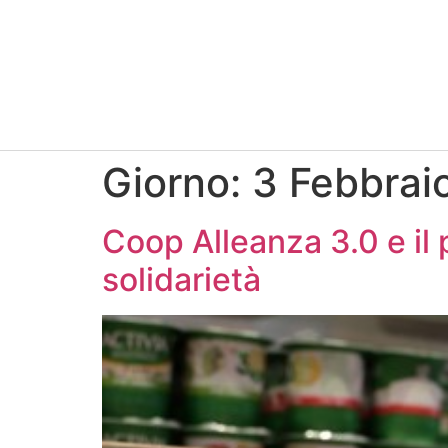
Giorno:
3 Febbrai
Coop Alleanza 3.0 e il 
solidarietà