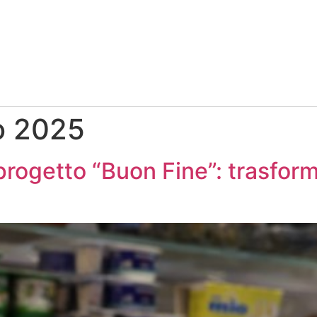
o 2025
progetto “Buon Fine”: trasform