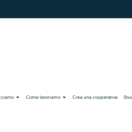
cciamo
Come lavoriamo
Crea una cooperativa
Stud