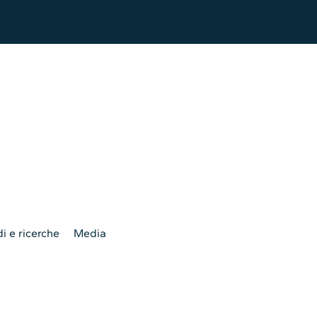
i e ricerche
Media