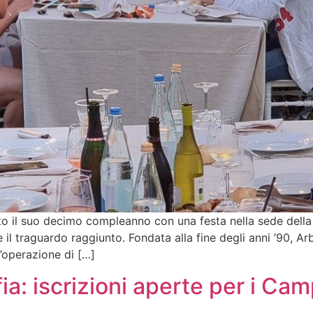
o il suo decimo compleanno con una festa nella sede della s
e il traguardo raggiunto. Fondata alla fine degli anni ’90, A
n’operazione di […]
fia: iscrizioni aperte per i Ca