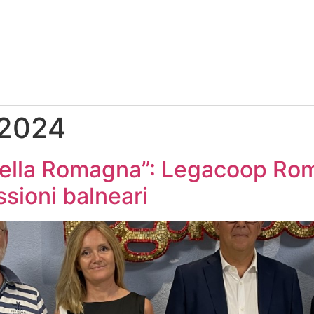
 2024
della Romagna”: Legacoop Rom
sioni balneari