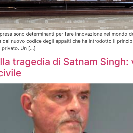
mpresa sono determinanti per fare innovazione nel mondo de
ce del nuovo codice degli appalti che ha introdotto il princip
l privato. Un […]
a tragedia di Satnam Singh: v
ivile