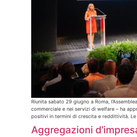
Riunita sabato 29 giugno a Roma, l’Assemblea 
commerciale e nei servizi di welfare – ha appro
positivi in termini di crescita e reddittività.
Aggregazioni d’impresa 