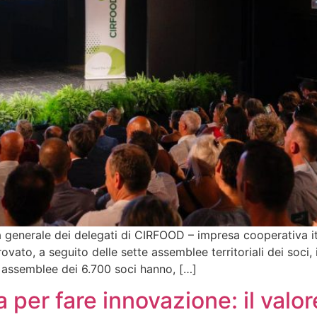
generale dei delegati di CIRFOOD – impresa cooperativa ital
vato, a seguito delle sette assemblee territoriali dei soci, i
 Le assemblee dei 6.700 soci hanno, […]
per fare innovazione: il valo