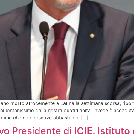
diano morto atrocemente a Latina la settimana scorsa, riport
i lontanissimo dalla nostra quotidianità. Invece è accaduta
termine che non descrive abbastanza […]
ovo Presidente di ICIE, Istitut