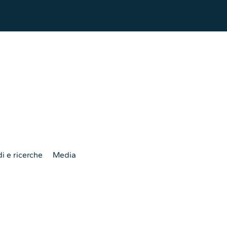
i e ricerche
Media