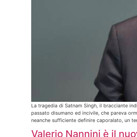
La tragedia di Satnam Singh, il bracciante in
passato disumano ed incivile, che pareva orma
neanche sufficiente definire caporalato, un 
Valerio Nannini è il nu