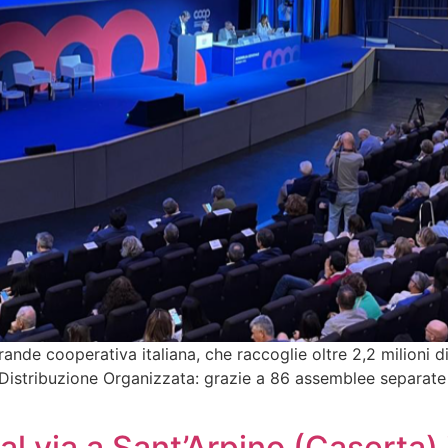
ande cooperativa italiana, che raccoglie oltre 2,2 milioni di
Distribuzione Organizzata: grazie a 86 assemblee separate – 
l via a Sant’Arpino (Caserta) 