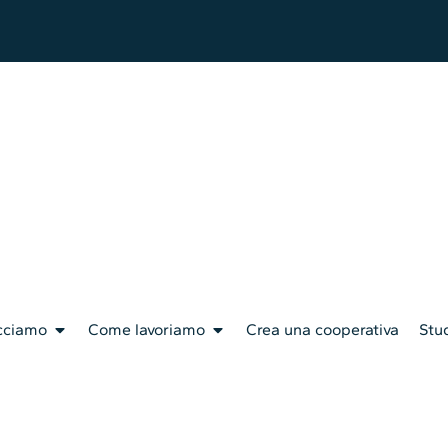
cciamo
Come lavoriamo
Crea una cooperativa
Stud