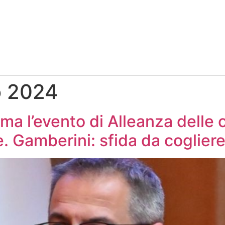
o 2024
ma l’evento di Alleanza delle
 Gamberini: sfida da coglier