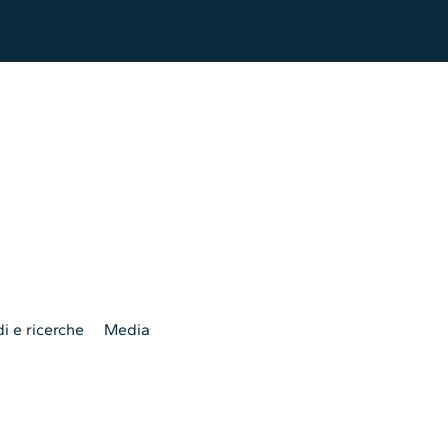
i e ricerche
Media