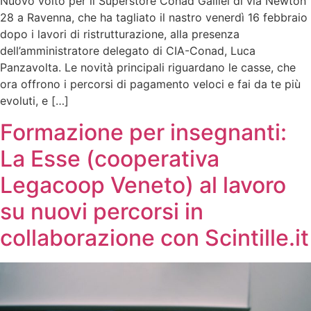
Nuovo volto per il Superstore Conad Galilei di via Newton
28 a Ravenna, che ha tagliato il nastro venerdì 16 febbraio
dopo i lavori di ristrutturazione, alla presenza
dell’amministratore delegato di CIA-Conad, Luca
Panzavolta. Le novità principali riguardano le casse, che
ora offrono i percorsi di pagamento veloci e fai da te più
evoluti, e […]
Formazione per insegnanti:
La Esse (cooperativa
Legacoop Veneto) al lavoro
su nuovi percorsi in
collaborazione con Scintille.it