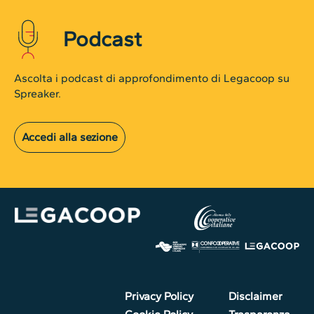
Podcast
Ascolta i podcast di approfondimento di Legacoop su
Spreaker.
Accedi alla sezione
Privacy Policy
Disclaimer