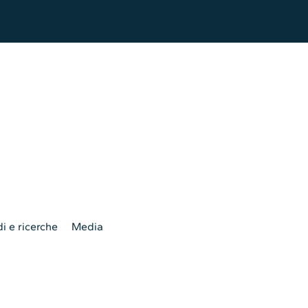
i e ricerche
Media