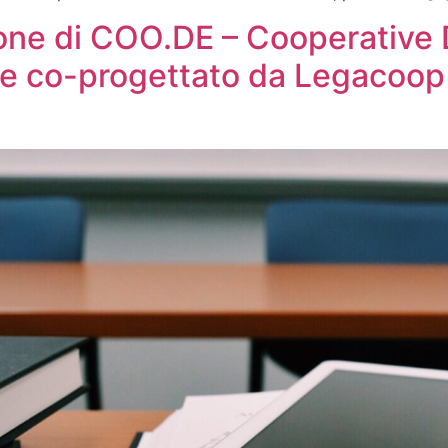
one di COO.DE – Cooperative Di
ne co-progettato da Legacoop 