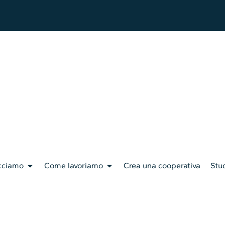
cciamo
Come lavoriamo
Crea una cooperativa
Stud