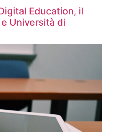
gital Education, il
e Università di