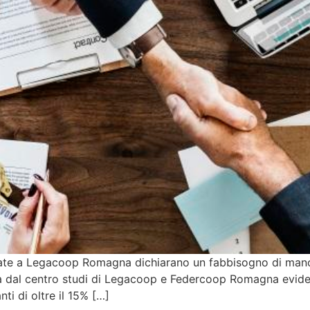
ate a Legacoop Romagna dichiarano un fabbisogno di manod
ata dal centro studi di Legacoop e Federcoop Romagna eviden
ti di oltre il 15% […]