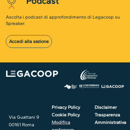
Podcast
Ascolta i podcast di approfondimento di Legacoop su
Spreaker.
Accedi alla sezione
Privacy Policy
Disclaimer
Cookie Policy
Trasparenza
Via Guattani 9
Modifica
Amministrativa
00161 Roma
preferenze