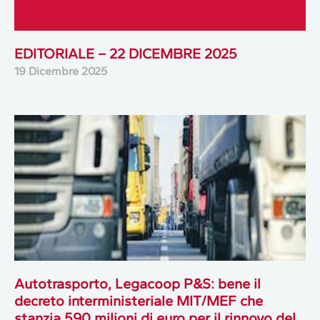
EDITORIALE – 22 DICEMBRE 2025
19 Dicembre 2025
Autotrasporto, Legacoop P&S: bene il
decreto interministeriale MIT/MEF che
stanzia 590 milioni di euro per il rinnovo del