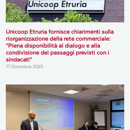
Unicoop Etruria fornisce chiarimenti sulla
riorganizzazione della rete commerciale:
“Piena disponibilità al dialogo e alla
condivisione dei passaggi previsti con i
sindacati”
17 Dicembre 2025