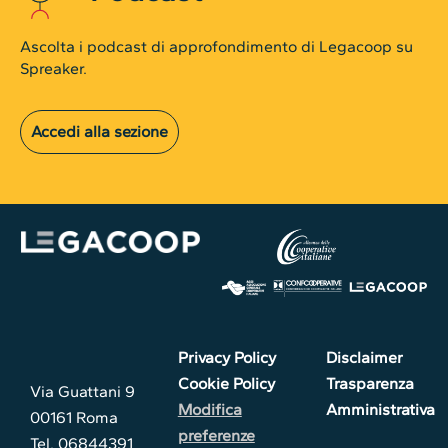
Ascolta i podcast di approfondimento di Legacoop su
Spreaker.
Accedi alla sezione
Privacy Policy
Disclaimer
Cookie Policy
Trasparenza
Via Guattani 9
Modifica
Amministrativa
00161 Roma
preferenze
Tel. 06844391